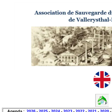
Agenda :
2026
-
2025
-
2024
-
2023
-
2022
-
2021
-
2020