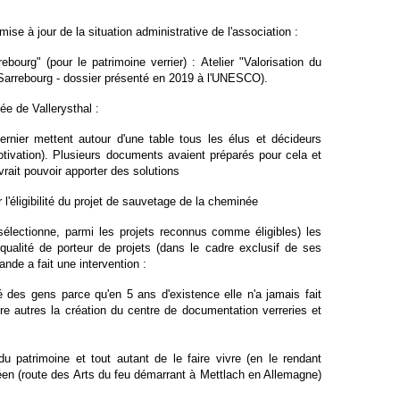
ise à jour de la situation administrative de l'association :
urg" (pour le patrimoine verrier) : Atelier "Valorisation du
 Sarrebourg - dossier présenté en 2019 à l'UNESCO).
e de Vallerysthal :
ernier mettent autour d'une table tous les élus et décideurs
otivation). Plusieurs documents avaient préparés
pour cela et
rait pouvoir
apporter des solutions
 l'éligibilité du projet de sauvetage de la cheminée
sélectionne, parmi les projets reconnus comme éligibles) les
 qualité de porteur de projets (dans le cadre exclusif de ses
ande a fait une
intervention :
é des gens parce qu'en 5 ans d'existence elle n'a jamais fait
re autres la création du centre de documentation verreries et
u patrimoine et tout autant de le faire vivre (en le rendant
péen (route des Arts du feu démarrant à Mettlach en Allemagne)