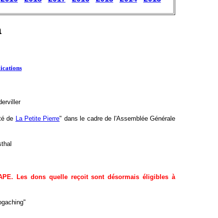
a
ications
erviller
mté de
La Petite Pierre
" dans le cadre de l'Assemblée Générale
sthal
 APE. Les dons quelle reçoit sont désormais éligibles à
éogaching"