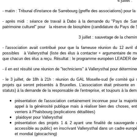
4 juillet :
- matin : Tribunal d'instance de Sarrebourg (greffe des associations) pour la m
- après midi :
séance de travail à Dabo à la demande du "Pays de Sarrebo
patrimoine culturel" pour
la réserve de biosphère (candidature du Pays de
3 juillet :
sauvetage de la cheminé
- l'association avait contribué pour que la fameuse réunion du 12 avril d
possibles
à Vallerysthal (liste des élus à contacter + argumentaire de m
que chacun des élus a reçu. Résultat : le programme européen LEADER dev
- il en est résulté une réunion de "techniciens" à Vallerysthal pour déterminer
- le 3 juillet, de 18h à 21h : réunion du GAL Moselle-sud (le comité qui 
projets qui
seront présentés à Bruxelles. L'association était présente en
statuts) à la demande de la responsable de l'entreprise, et toujours à la dem
présentation de l'association certainement inconnue pour la majorit
appel à
la générosité publique mais à réaliser bien des choses, ent
verriers à
Phalsbourg (explications détaillées)
plaidoyer pour Vallerysthal
présentation des projets 1 & 2 ayant une finalité de sauvegarde d
accessible
au public) en inscrivant Vallerysthal dans un cadre euro
et mondial
(géocaching)