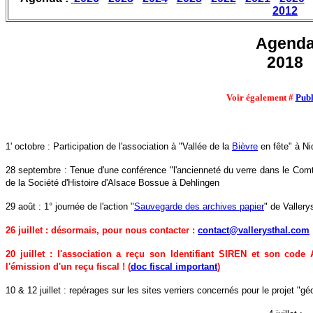
2012
Agend
2018
Voir également #
Publ
1' octobre : Participation de l'association à "Vallée de la
Bièvre
en fête" à Nid
28 septembre : Tenue d'une conférence "l'ancienneté du verre dans le Co
de la Société d'Histoire d'Alsace Bossue à Dehlingen
29 août : 1° journée de l'action "
Sauvegarde des archives papier
" de Vallery
26 juillet : désormais, pour nous contacter :
contact@vallerysthal.com
20 juillet : l'association a reçu son Identifiant SIREN et son code
l'émission d'un reçu fiscal ! (
doc fiscal important
)
10 & 12 juillet : repérages sur les sites verriers concernés pour le projet "g