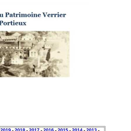
-
2019
-
2018
-
2017
-
2016
-
2015
-
2014
-
2013
-